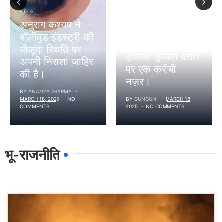
अनावरण: बॉलीवुड
मनोरंजन
की प्रिय स्टार की
Previous
Next
अनुराग कश्यप ने
अपनी मां सोनी
बॉलीवुड इंडस्ट्री की
राजदान के साथ
मौजूदा स्थिति पर
हालिया कुकिंग व्लॉग
अपनी निराशा जाहिर
पर एक करीबी
की है।
नज़र।
BY
ANANYA SHARMA
MARCH 18, 2025
NO
BY
GUNGUN
MARCH 18,
COMMENTS
2025
NO COMMENTS
भू-राजनीति