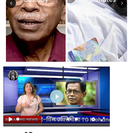
Previous
Next
AUGUST 10, 2026
AUGUST 9, 2026
Play
00:30
Play
Unmute
Settings
Enter fullscr