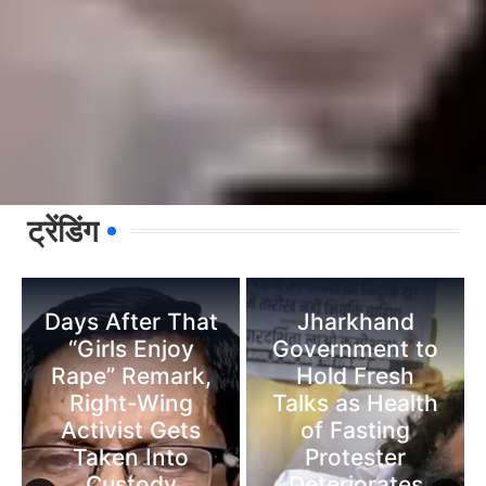
ट्रेंडिंग
Days After That
Jharkhand
“Girls Enjoy
Government to
Rape” Remark,
Hold Fresh
Right-Wing
Talks as Health
Activist Gets
of Fasting
Taken Into
Protester
Custody
Deteriorates