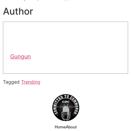
Author
Gungun
Tagged
Trending
Home
About