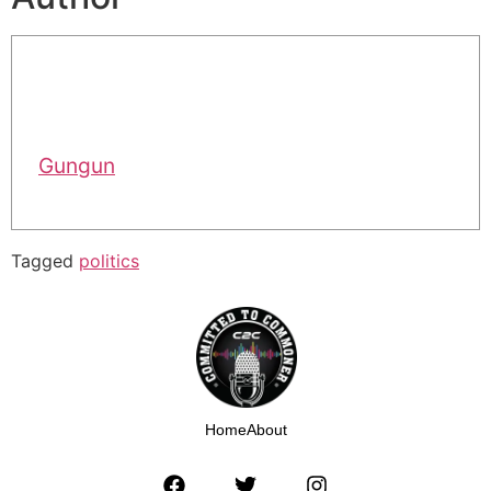
Gungun
Tagged
politics
Home
About